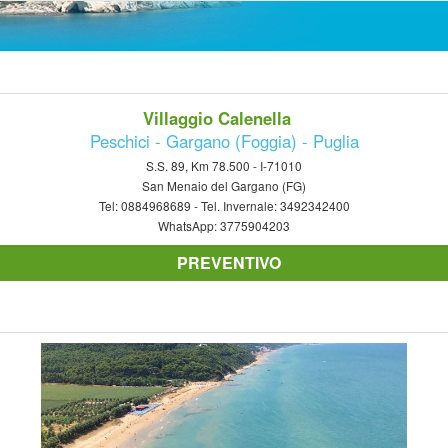
Villaggio Calenella
Peschici - Gargano (Foggia) - Puglia
S.S. 89, Km 78.500 - I-71010
San Menaio del Gargano (FG)
Tel:
0884968689
- Tel. Invernale:
3492342400
WhatsApp:
3775904203
PREVENTIVO