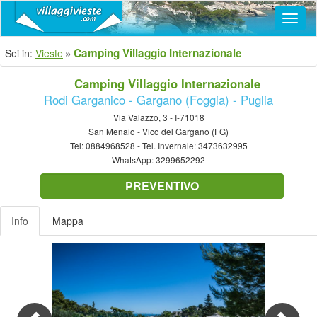
Navig
Camping Villaggio Internazionale
Sei in:
Vieste
Camping Villaggio Internazionale
Rodi Garganico - Gargano (Foggia) - Puglia
Via Valazzo, 3 - I-71018
San Menaio - Vico del Gargano (FG)
Tel:
0884968528
- Tel. Invernale:
3473632995
WhatsApp:
3299652292
PREVENTIVO
Info
Mappa
Previous
Nex