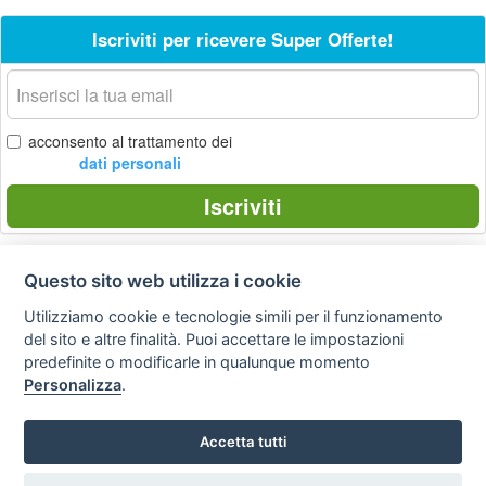
Iscriviti per ricevere Super Offerte!
La
tua
email
acconsento al trattamento dei
dati personali
Iscriviti
Questo sito web utilizza i cookie
Privacy
Avviso
Scrivici
policy
legale
Utilizziamo cookie e tecnologie simili per il funzionamento
del sito e altre finalità. Puoi accettare le impostazioni
Preferenze cookie
predefinite o modificarle in qualunque momento
Personalizza
.
Copyright © 2008
Accetta tutti
SVILUPPO TURISMO ITALIA S.r.L. unipersonale
P.IVA: 01665350433 - R.E.A. FM-195884 Via A. Costa, 2