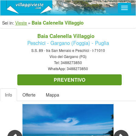
Navig
Baia Calenella Villaggio
Sei in:
Vieste
Baia Calenella Villaggio
Peschici - Gargano (Foggia) - Puglia
S.S. 89 - tra San Menaio e Peschici - I-71010
Vico del Gargano (FG)
Tel:
3488273850
WhatsApp:
3488273850
PREVENTIVO
Info
Offerte
Mappa
Previous
Nex